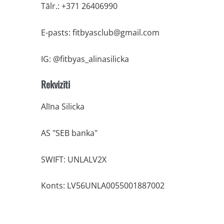
Tālr.: +371 26406990
E-pasts:
fitbyasclub@gmail.com
IG: @fitbyas_alinasilicka
Rekvizīti
Alīna Silicka
AS "SEB banka"
SWIFT: UNLALV2X
Konts: LV56UNLA0055001887002