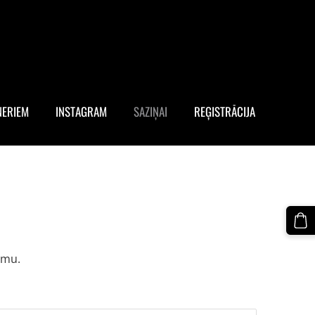
NERIEM
INSTAGRAM
SAZIŅAI
REĢISTRĀCIJA
rmu.