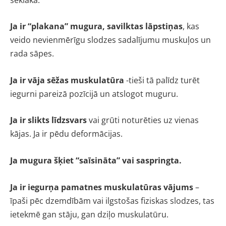
Ja ir “plakana” mugura, savilktas lāpstiņas
, kas
veido nevienmērīgu slodzes sadalījumu muskuļos un
rada sāpes.
Ja ir vāja sēžas muskulatūra
-tieši tā palīdz turēt
iegurni pareizā pozīcijā un atslogot muguru.
Ja ir slikts līdzsvars
vai grūti noturēties uz vienas
kājas. Ja ir pēdu deformācijas.
Ja mugura šķiet “saīsināta” vai saspringta.
Ja ir iegurņa pamatnes muskulatūras vājums
–
īpaši pēc dzemdībām vai ilgstošas fiziskas slodzes, tas
ietekmē gan stāju, gan dziļo muskulatūru.