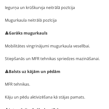
Iegurņa un krūškurvja neitrālā pozīcija
Mugurkaula neitrālā pozīcija
🔺Garāks mugurkauls
Mobilitātes vingrinājumi mugurkaula veselībai.
Stiepšanās un MFR tehnikas spriedzes mazināšanai.
🔺Balsts uz kājām un pēdām
MFR tehnikas.
Kāju un pēdu aktivizēšana kā stājas pamats.