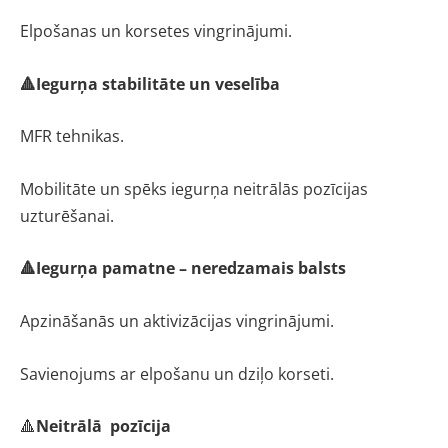
Elpošanas un korsetes vingrinājumi.
🔺Iegurņa stabilitāte un veselība
MFR tehnikas.
Mobilitāte un spēks iegurņa neitrālās pozīcijas
uzturēšanai.
🔺Iegurņa pamatne – neredzamais balsts
Apzināšanās un aktivizācijas vingrinājumi.
Savienojums ar elpošanu un dziļo korseti.
🔺
Neitrālā
pozīcija