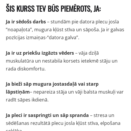
ŠIS KURSS TEV BŪS PIEMĒROTS, JA:
Ja ir sēdošs darbs
– stundām pie datora plecu josla
“noapaļota”, mugura kļūst stīva un sāpoša. Ja ir galvas
pozīcijas izmaiņas-“datora galva”.
Ja ir uz priekšu izgāzts vēders
– vāja dziļā
muskulatūra un nestabila korsets ietekmē stāju un
rada diskomfortu.
Ja bieži sāp mugura jostasdaļā vai starp
lāpstiņām
– nepareiza stāja un vāji balsta muskuļi var
radīt sāpes ikdienā.
Ja pleci ir saspringti un sāp spranda
– stresa un
sēdēšanas rezultātā plecu josla kļūst stīva, elpošana
seklāka.