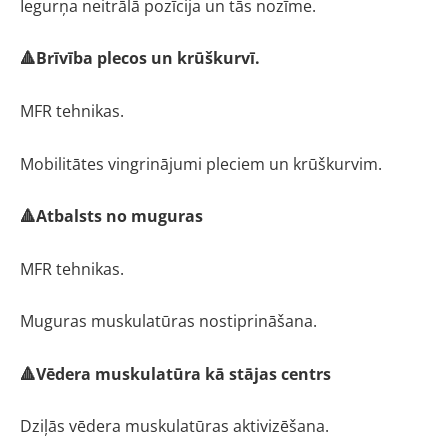
Iegurņa neitrālā pozīcija un tās nozīme.
🔺Brīvība plecos un krūškurvī.
MFR tehnikas.
Mobilitātes vingrinājumi pleciem un krūškurvim.
🔺Atbalsts no muguras
MFR tehnikas.
Muguras muskulatūras nostiprināšana.
🔺Vēdera muskulatūra kā stājas centrs
Dziļās vēdera muskulatūras aktivizēšana.