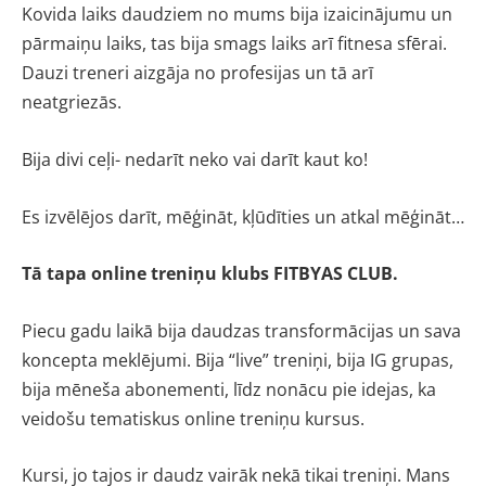
Kovida laiks daudziem no mums bija izaicinājumu un
pārmaiņu laiks, tas bija smags laiks arī fitnesa sfērai.
Dauzi treneri aizgāja no profesijas un tā arī
neatgriezās.
Bija divi ceļi- nedarīt neko vai darīt kaut ko!
Es izvēlējos darīt, mēģināt, kļūdīties un atkal mēģināt…
Tā tapa online treniņu klubs FITBYAS CLUB.
Piecu gadu laikā bija daudzas transformācijas un sava
koncepta meklējumi. Bija “live” treniņi, bija IG grupas,
bija mēneša abonementi, līdz nonācu pie idejas, ka
veidošu tematiskus online treniņu kursus.
Kursi, jo tajos ir daudz vairāk nekā tikai treniņi. Mans