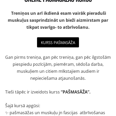
Treniņos un arī ikdienā esam vairāk pieraduši
muskuļus sasprindzināt un bieži aizmirstam par
tikpat svarīgo- to atbrīvošanu.
KURSS PAŠMASĀŽA
Gan pirms treniņa, gan pēc treniņa, gan pēc ilgstošām
piespiedu pozīcijām, piemēram, sēdoša darba,
muskuļiem un citiem mīkstajiem audiem ir
nepieciešama atjaunošanās.
Tieši tāpēc ir izveidots kurss
“PAŠMASĀŽA”.
Šajā kursā apgūsi:
✨ pašmasāžas un muskuļu jn fascijas atbrīvošanas