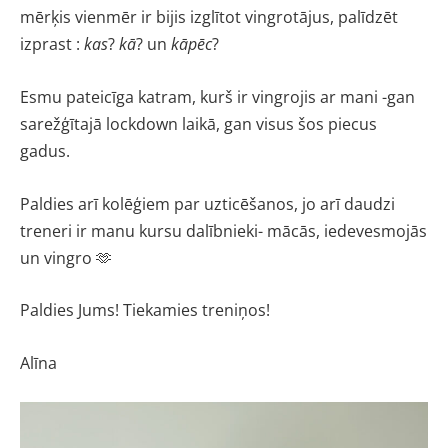
mērķis vienmēr ir bijis izglītot vingrotājus, palīdzēt
izprast :
kas
?
kā
? un
kāpēc
?
Esmu pateicīga katram, kurš ir vingrojis ar mani -gan
sarežģītajā lockdown laikā, gan visus šos piecus
gadus.
Paldies arī kolēģiem par uzticēšanos, jo arī daudzi
treneri ir manu kursu dalībnieki- mācās, iedevesmojās
un vingro 🫶
Paldies Jums! Tiekamies treniņos!
Alīna