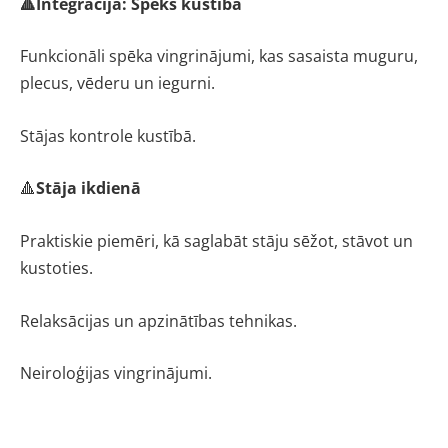
🔺Integrācija: Spēks kustībā
Funkcionāli spēka vingrinājumi, kas sasaista muguru,
plecus, vēderu un iegurni.
Stājas kontrole kustībā.
🔺
Stāja ikdienā
Praktiskie piemēri, kā saglabāt stāju sēžot, stāvot un
kustoties.
Relaksācijas un apzinātības tehnikas.
Neiroloģijas vingrinājumi.