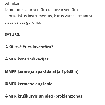
tehnikas;
✨ metodes ar inventāru un bez inventāra;
✨ praktiskus instrumentus, kurus varēsi izmantot
visas dzīves garumā.
SATURS
:
🌸
Kā izvēlēties inventāru?
🌸MFR kontrindikācijas
🌸MFR ķermeņa apakšdaļai (arī pēdām)
🌸MFR ķermeņa augšdaļai
🌸MFR krūškurvis un pleci (problēmzonas)