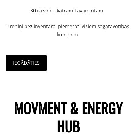
30 īsi video katram Tavam rītam.
Treniņi bez inventāra, piemēroti visiem sagatavotības
līmeņiem.
IEGĀDĀTIES
MOVMENT & ENERGY
HUB