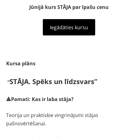
Jūnijā kurs STĀJA par īpašu cenu
Iegādāties kursu
Kursa plāns
STĀJA. Spēks un līdzsvars”
“
🔺Pamati: Kas ir laba stāja?
Teorija un praktiskie vingrinājumi stājas
pašnovērtēšanai.