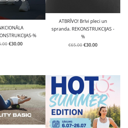
ATBRĪVO! Brīvi pleci un
NKCIONĀLA
spranda. REKONSTRUKCIJAS -
KONSTRUKCIJAS-%
%
€30.00
5.00
€30.00
€65.00