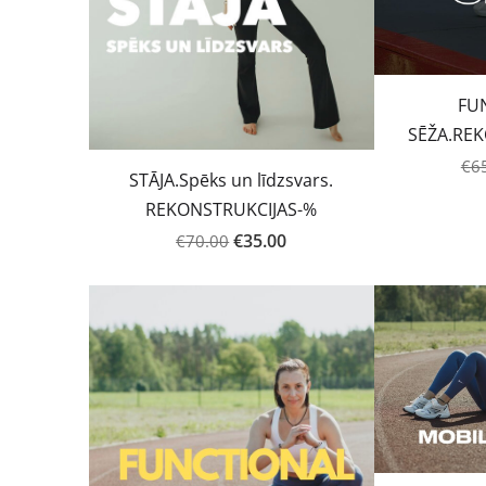
FU
SĒŽA.RE
€6
STĀJA.Spēks un līdzsvars.
REKONSTRUKCIJAS-%
€35.00
€70.00