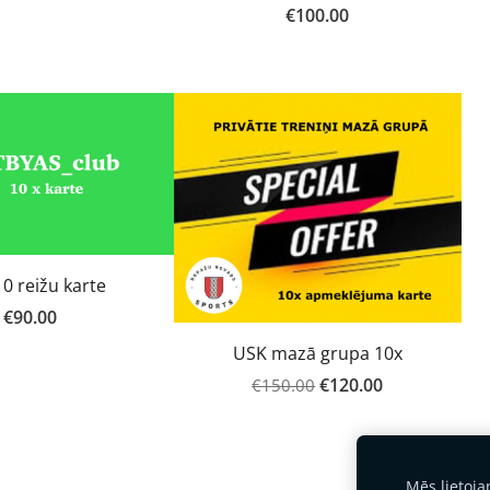
€100.00
0 reižu karte
€90.00
USK mazā grupa 10x
€120.00
€150.00
Mēs lietoj