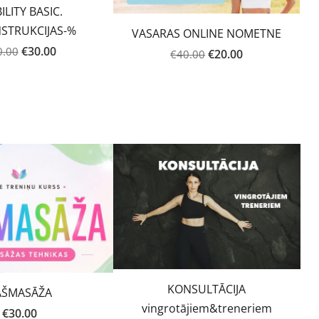
LITY BASIC.
STRUKCIJAS-%
VASARAS ONLINE NOMETNE
€30.00
0.00
€20.00
€40.00
KONSULTĀCIJA
AŠMASĀŽA
vingrotājiem&treneriem
€30.00